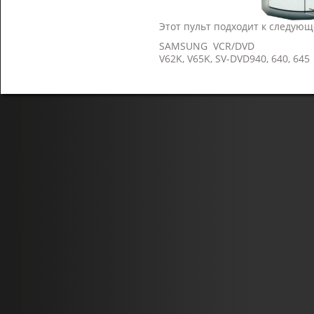
Этот пульт подходит к следующ
SAMSUNG VCR/DVD
V62K, V65K, SV-DVD940, 640, 645