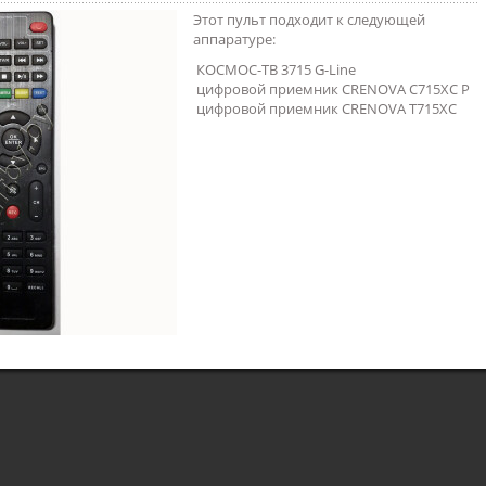
Этот пульт подходит к следующей
аппаратуре:
КОСМОС-ТВ 3715 G-Line
цифровой приемник CRENOVA C715XC P
цифровой приемник CRENOVA T715XC